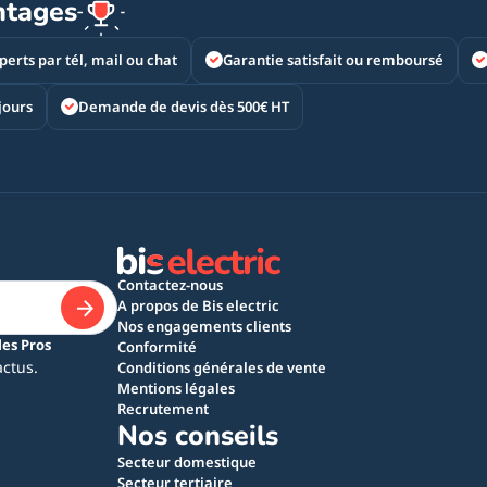
ntages
perts par tél, mail ou chat
Garantie satisfait ou remboursé
jours
Demande de devis dès 500€ HT
Contactez-nous
A propos de Bis electric
Nos engagements clients
les Pros
Conformité
actus.
Conditions générales de vente
Mentions légales
Recrutement
Nos conseils
Secteur domestique
Secteur tertiaire