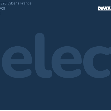
8320 Eybens France
709
6