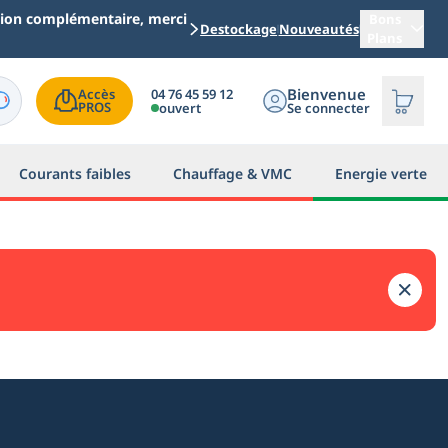
ation complémentaire, merci
Bons
Destockage
Nouveautés
Plans
Bienvenue
04 76 45 59 12
Accès

PROS
ouvert
Se connecter
Courants faibles
Chauffage & VMC
Energie verte