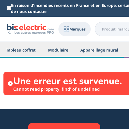
Aller au contenu principal
En raison d'incendies récents en France et en Europe, cert
de nous contacter.
Marques
Tableau coffret
Modulaire
Appareillage mural
Une erreur est survenue.
Cannot read property 'find' of undefined