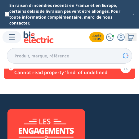
Aller au contenu principal
En raison d'incendies récents en France et en Europe,
certains délais de livraison peuvent être allongés. Pour
toute information complémentaire, merci de nous
contacter.
Accès

PROS
Une erreur est survenue.
Cannot read property 'find' of undefined