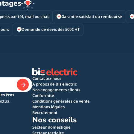
ntages
perts par tél, mail ou chat
Garantie satisfait ou remboursé
jours
Demande de devis dès 500€ HT
Contactez-nous
A propos de Bis electric
Nos engagements clients
les Pros
Conformité
actus.
Conditions générales de vente
Mentions légales
Recrutement
Nos conseils
Secteur domestique
Secteur tertiaire