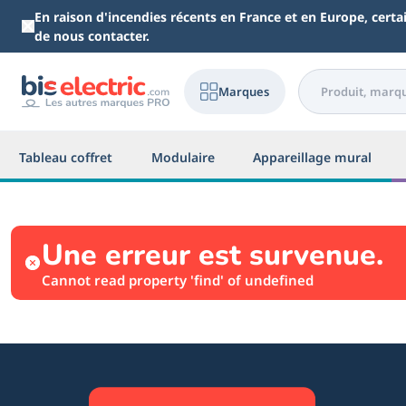
Aller au contenu principal
En raison d'incendies récents en France et en Europe, cert
de nous contacter.
Marques
Tableau coffret
Modulaire
Appareillage mural
Une erreur est survenue.
Cannot read property 'find' of undefined