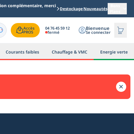
ation complémentaire, merci
Bons
Destockage
Nouveautés
Plans
Bienvenue
04 76 45 59 12
Accès

PROS
fermé
Se connecter
Courants faibles
Chauffage & VMC
Energie verte