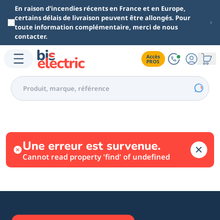
Aller au contenu principal
En raison d'incendies récents en France et en Europe,
certains délais de livraison peuvent être allongés. Pour
toute information complémentaire, merci de nous
contacter.
Accès

PROS
Une erreur est survenue.
Cannot read property 'find' of undefined