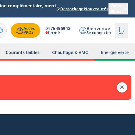
ation complémentaire, merci
Bons
Destockage
Nouveautés
Plans
Bienvenue
04 76 45 59 12
Accès

PROS
fermé
Se connecter
Courants faibles
Chauffage & VMC
Energie verte