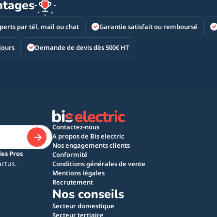
ntages
perts par tél, mail ou chat
Garantie satisfait ou remboursé
jours
Demande de devis dès 500€ HT
Contactez-nous
A propos de Bis electric
Nos engagements clients
les Pros
Conformité
actus.
Conditions générales de vente
Mentions légales
Recrutement
Nos conseils
Secteur domestique
Secteur tertiaire