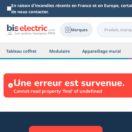
Aller au contenu principal
En raison d'incendies récents en France et en Europe, cert
de nous contacter.
Marques
Tableau coffret
Modulaire
Appareillage mural
Une erreur est survenue.
Cannot read property 'find' of undefined