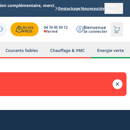
ation complémentaire, merci
Bons
Destockage
Nouveautés
Plans
Bienvenue
04 76 45 59 12
Accès

PROS
fermé
Se connecter
Courants faibles
Chauffage & VMC
Energie verte