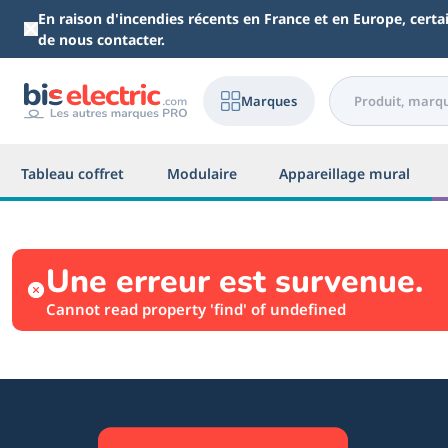
Aller au contenu principal
En raison d'incendies récents en France et en Europe, cert
de nous contacter.
Marques
Tableau coffret
Modulaire
Appareillage mural
Une erreur est survenue.
Cannot read property 'find' of undefined