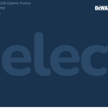
8320 Eybens France
709
6