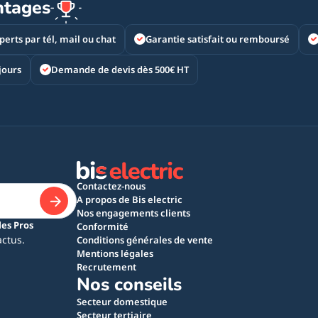
ntages
perts par tél, mail ou chat
Garantie satisfait ou remboursé
jours
Demande de devis dès 500€ HT
Contactez-nous
A propos de Bis electric
Nos engagements clients
les Pros
Conformité
actus.
Conditions générales de vente
Mentions légales
Recrutement
Nos conseils
Secteur domestique
Secteur tertiaire