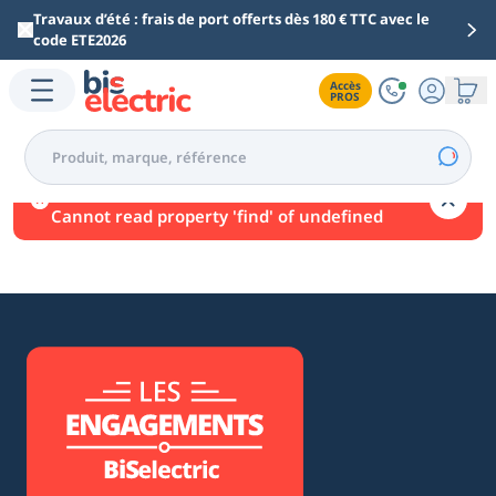
Aller au contenu principal
Travaux d’été : frais de port offerts dès 180 € TTC avec le
code ETE2026
Accès

PROS
Une erreur est survenue.
Cannot read property 'find' of undefined