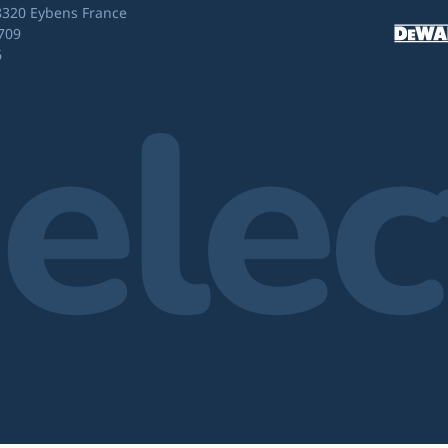
8320 Eybens France
709
6