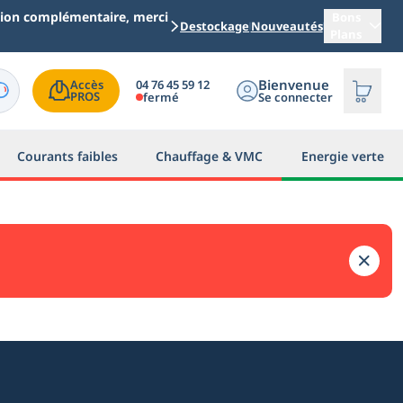
ation complémentaire, merci
Bons
Destockage
Nouveautés
Plans
Bienvenue
04 76 45 59 12
Accès

PROS
fermé
Se connecter
Courants faibles
Chauffage & VMC
Energie verte