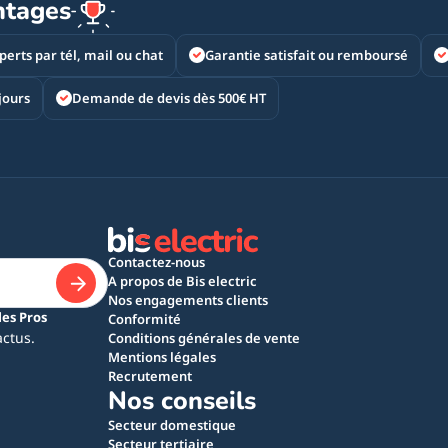
ntages
perts par tél, mail ou chat
Garantie satisfait ou remboursé
jours
Demande de devis dès 500€ HT
Contactez-nous
A propos de Bis electric
Nos engagements clients
les Pros
Conformité
actus.
Conditions générales de vente
Mentions légales
Recrutement
Nos conseils
Secteur domestique
Secteur tertiaire