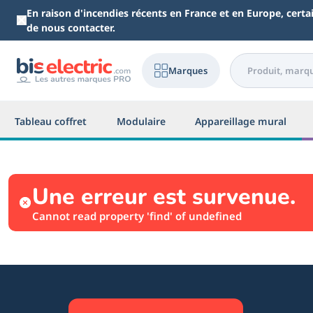
Aller au contenu principal
En raison d'incendies récents en France et en Europe, cert
de nous contacter.
Marques
Tableau coffret
Modulaire
Appareillage mural
Une erreur est survenue.
Cannot read property 'find' of undefined