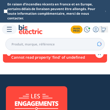
Aller au contenu principal
En raison d'incendies récents en France et en Europe,
certains délais de livraison peuvent être allongés. Pour
toute information complémentaire, merci de nous
contacter.
Accès

PROS
Une erreur est survenue.
Cannot read property 'find' of undefined