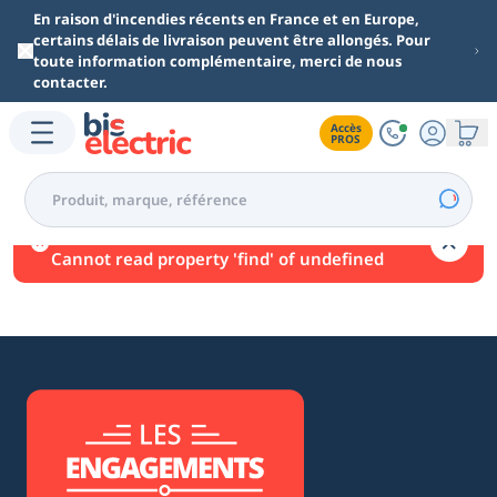
Aller au contenu principal
En raison d'incendies récents en France et en Europe,
certains délais de livraison peuvent être allongés. Pour
toute information complémentaire, merci de nous
contacter.
Accès

PROS
Une erreur est survenue.
Cannot read property 'find' of undefined