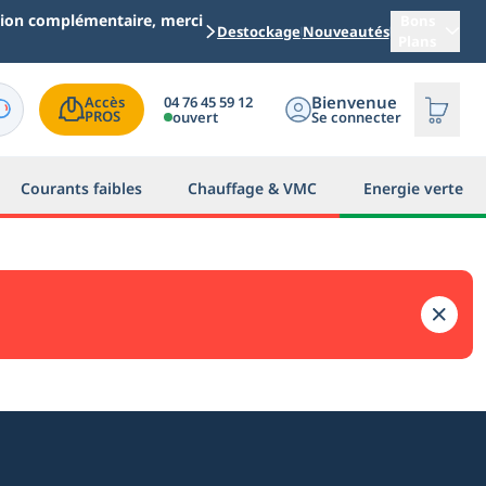
ation complémentaire, merci
Bons
Destockage
Nouveautés
Plans
Bienvenue
04 76 45 59 12
Accès

PROS
ouvert
Se connecter
Courants faibles
Chauffage & VMC
Energie verte