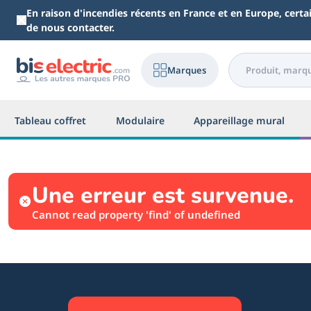
Aller au contenu principal
En raison d'incendies récents en France et en Europe, cert
de nous contacter.
Marques
Tableau coffret
Modulaire
Appareillage mural
Une erreur est survenue.
Cannot read property 'find' of undefined