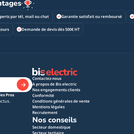
ntages
perts par tél, mail ou chat
Garantie satisfait ou remboursé
jours
Demande de devis dès 500€ HT
Contactez-nous
A propos de Bis electric
Nos engagements clients
les Pros
Conformité
actus.
Conditions générales de vente
Mentions légales
Recrutement
Nos conseils
Secteur domestique
Secteur tertiaire