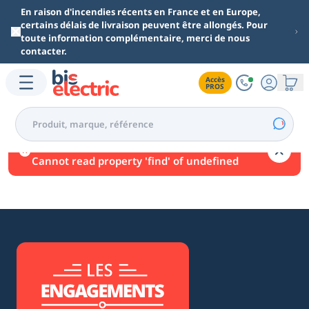
Aller au contenu principal
En raison d'incendies récents en France et en Europe,
certains délais de livraison peuvent être allongés. Pour
toute information complémentaire, merci de nous
contacter.
Accès

PROS
Une erreur est survenue.
Cannot read property 'find' of undefined