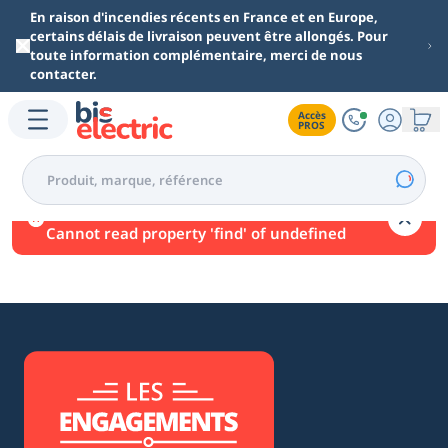
Aller au contenu principal
En raison d'incendies récents en France et en Europe,
certains délais de livraison peuvent être allongés. Pour
toute information complémentaire, merci de nous
contacter.
Accès

PROS
Une erreur est survenue.
Cannot read property 'find' of undefined