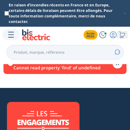
Aller au contenu principal
En raison d'incendies récents en France et en Europe,
certains délais de livraison peuvent être allongés. Pour
toute information complémentaire, merci de nous
contacter.
Accès

PROS
Une erreur est survenue.
Cannot read property 'find' of undefined