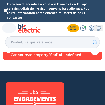
Aller au contenu principal
En raison d'incendies récents en France et en Europe,
certains délais de livraison peuvent être allongés. Pour
toute information complémentaire, merci de nous
contacter.
Accès

PROS
Une erreur est survenue.
Cannot read property 'find' of undefined