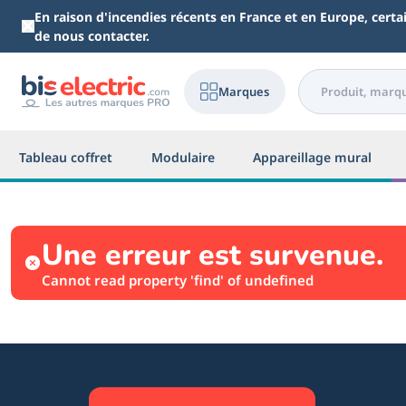
Aller au contenu principal
En raison d'incendies récents en France et en Europe, cert
de nous contacter.
Marques
Tableau coffret
Modulaire
Appareillage mural
Une erreur est survenue.
Cannot read property 'find' of undefined