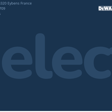
8320 Eybens France
709
6