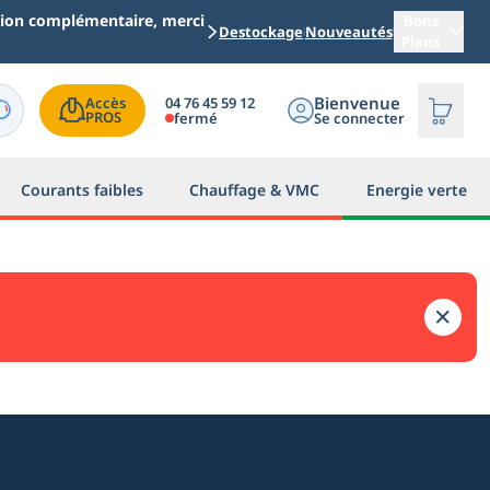
ation complémentaire, merci
Bons
Destockage
Nouveautés
Plans
Bienvenue
04 76 45 59 12
Accès

PROS
fermé
Se connecter
Courants faibles
Chauffage & VMC
Energie verte