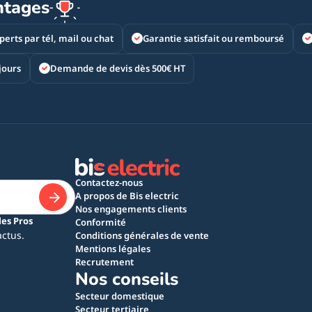
ntages
perts par tél, mail ou chat
Garantie satisfait ou remboursé
jours
Demande de devis dès 500€ HT
Contactez-nous
A propos de Bis electric
Nos engagements clients
les Pros
Conformité
actus.
Conditions générales de vente
Mentions légales
Recrutement
Nos conseils
Secteur domestique
Secteur tertiaire