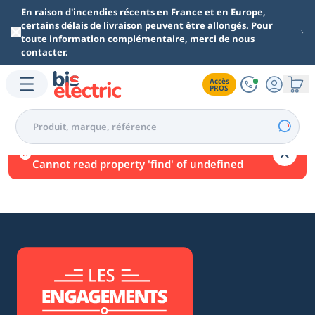
Aller au contenu principal
En raison d'incendies récents en France et en Europe,
certains délais de livraison peuvent être allongés. Pour
toute information complémentaire, merci de nous
contacter.
Accès

PROS
Une erreur est survenue.
Cannot read property 'find' of undefined