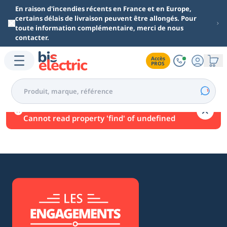
Aller au contenu principal
En raison d'incendies récents en France et en Europe,
certains délais de livraison peuvent être allongés. Pour
toute information complémentaire, merci de nous
contacter.
Accès

PROS
Une erreur est survenue.
Cannot read property 'find' of undefined