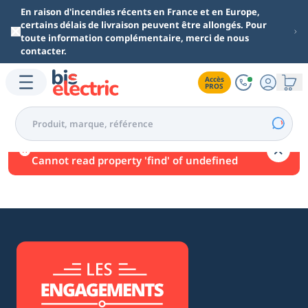
Aller au contenu principal
En raison d'incendies récents en France et en Europe,
certains délais de livraison peuvent être allongés. Pour
toute information complémentaire, merci de nous
contacter.
Accès

PROS
Une erreur est survenue.
Cannot read property 'find' of undefined