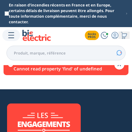
Aller au contenu principal
En raison d'incendies récents en France et en Europe,
certains délais de livraison peuvent être allongés. Pour
toute information complémentaire, merci de nous
contacter.
Accès

PROS
Une erreur est survenue.
Cannot read property 'find' of undefined