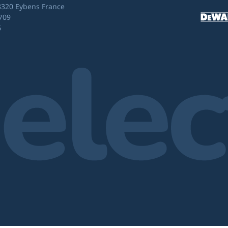
8320 Eybens France
709
6