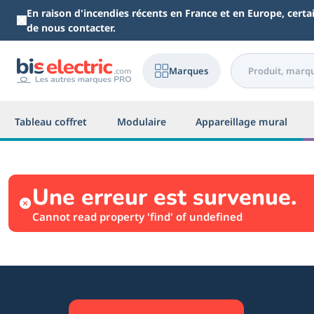
Aller au contenu principal
En raison d'incendies récents en France et en Europe, cert
de nous contacter.
Marques
Tableau coffret
Modulaire
Appareillage mural
Une erreur est survenue.
Cannot read property 'find' of undefined