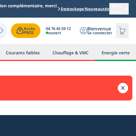
ation complémentaire, merci
Bons
Destockage
Nouveautés
Plans
Bienvenue
04 76 45 59 12
Accès

PROS
ouvert
Se connecter
Courants faibles
Chauffage & VMC
Energie verte