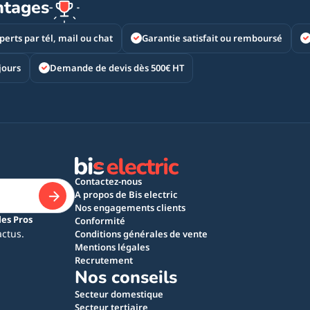
ntages
perts par tél, mail ou chat
Garantie satisfait ou remboursé
jours
Demande de devis dès 500€ HT
Contactez-nous
A propos de Bis electric
Nos engagements clients
les Pros
Conformité
actus.
Conditions générales de vente
Mentions légales
Recrutement
Nos conseils
Secteur domestique
Secteur tertiaire