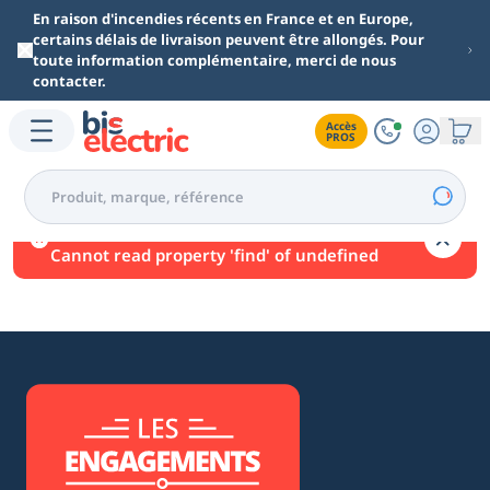
Aller au contenu principal
En raison d'incendies récents en France et en Europe,
certains délais de livraison peuvent être allongés. Pour
toute information complémentaire, merci de nous
contacter.
Accès

PROS
Une erreur est survenue.
Cannot read property 'find' of undefined