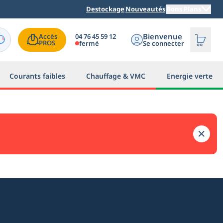
Destockage
Nouveautés
Bons Plans
Bienvenue
04 76 45 59 12
Accès

PROS
fermé
Se connecter
Courants faibles
Chauffage & VMC
Energie verte