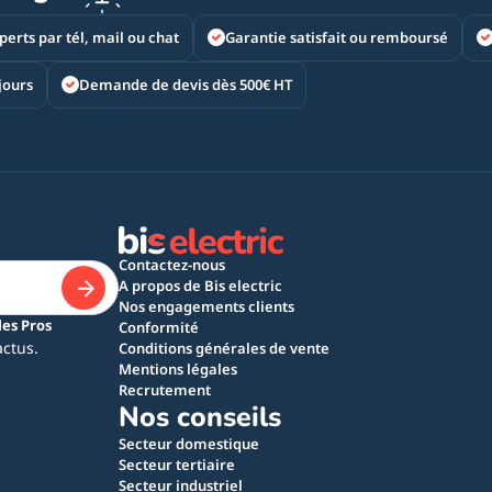
perts par tél, mail ou chat
Garantie satisfait ou remboursé
jours
Demande de devis dès 500€ HT
Contactez-nous
A propos de Bis electric
Nos engagements clients
les Pros
Conformité
actus.
Conditions générales de vente
Mentions légales
Recrutement
Nos conseils
Secteur domestique
Secteur tertiaire
Secteur industriel