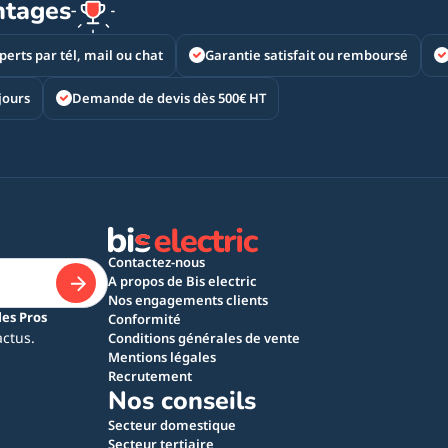
ntages
perts par tél, mail ou chat
Garantie satisfait ou remboursé
jours
Demande de devis dès 500€ HT
Contactez-nous
A propos de Bis electric
Nos engagements clients
les Pros
Conformité
actus.
Conditions générales de vente
Mentions légales
Recrutement
Nos conseils
Secteur domestique
Secteur tertiaire