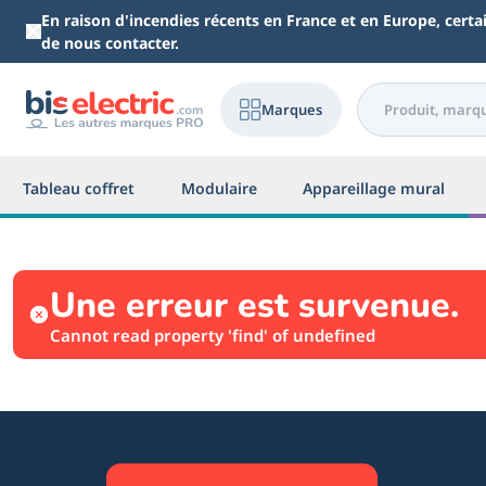
Aller au contenu principal
En raison d'incendies récents en France et en Europe, cert
de nous contacter.
Marques
Tableau coffret
Modulaire
Appareillage mural
Une erreur est survenue.
Cannot read property 'find' of undefined