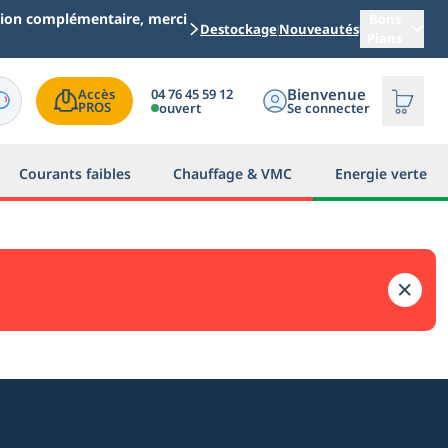
ation complémentaire, merci
Bons
Destockage
Nouveautés
Plans
Bienvenue
04 76 45 59 12
Accès

PROS
ouvert
Se connecter
Courants faibles
Chauffage & VMC
Energie verte