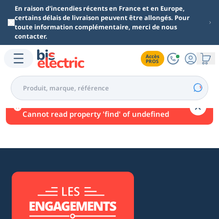
Aller au contenu principal
En raison d'incendies récents en France et en Europe,
certains délais de livraison peuvent être allongés. Pour
toute information complémentaire, merci de nous
contacter.
Accès

PROS
Une erreur est survenue.
Cannot read property 'find' of undefined