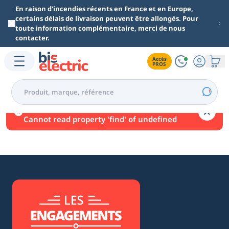
Aller au contenu principal
En raison d'incendies récents en France et en Europe,
certains délais de livraison peuvent être allongés. Pour
toute information complémentaire, merci de nous
contacter.
Accès

PROS
Une erreur est survenue.
Cannot read property 'find' of undefined