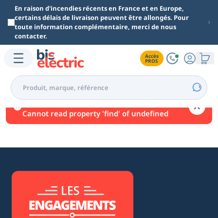
Aller au contenu principal
En raison d'incendies récents en France et en Europe,
certains délais de livraison peuvent être allongés. Pour
toute information complémentaire, merci de nous
contacter.
Accès

PROS
Une erreur est survenue.
Cannot read property 'find' of undefined