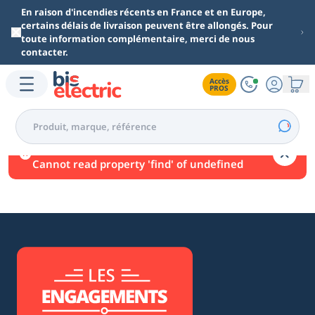
Aller au contenu principal
En raison d'incendies récents en France et en Europe,
certains délais de livraison peuvent être allongés. Pour
toute information complémentaire, merci de nous
contacter.
Accès

PROS
Une erreur est survenue.
Cannot read property 'find' of undefined