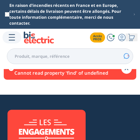
Aller au contenu principal
En raison d'incendies récents en France et en Europe,
certains délais de livraison peuvent être allongés. Pour
toute information complémentaire, merci de nous
contacter.
Accès

PROS
Une erreur est survenue.
Cannot read property 'find' of undefined