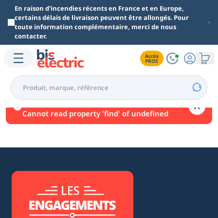
Aller au contenu principal
En raison d'incendies récents en France et en Europe,
certains délais de livraison peuvent être allongés. Pour
toute information complémentaire, merci de nous
contacter.
Accès

PROS
Une erreur est survenue.
Cannot read property 'find' of undefined