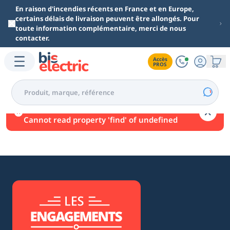
Aller au contenu principal
En raison d'incendies récents en France et en Europe,
certains délais de livraison peuvent être allongés. Pour
toute information complémentaire, merci de nous
contacter.
Accès

PROS
Une erreur est survenue.
Cannot read property 'find' of undefined