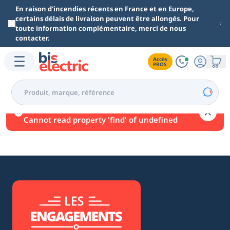
Aller au contenu principal
En raison d'incendies récents en France et en Europe,
certains délais de livraison peuvent être allongés. Pour
toute information complémentaire, merci de nous
contacter.
Accès

PROS
Une erreur est survenue.
Cannot read property 'find' of undefined