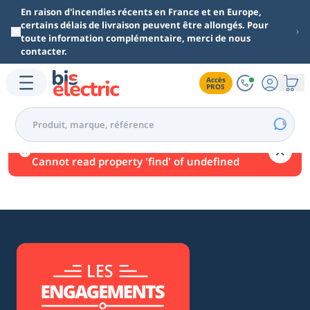
Aller au contenu principal
En raison d'incendies récents en France et en Europe,
certains délais de livraison peuvent être allongés. Pour
toute information complémentaire, merci de nous
contacter.
Accès

PROS
Une erreur est survenue.
Cannot read property 'find' of undefined