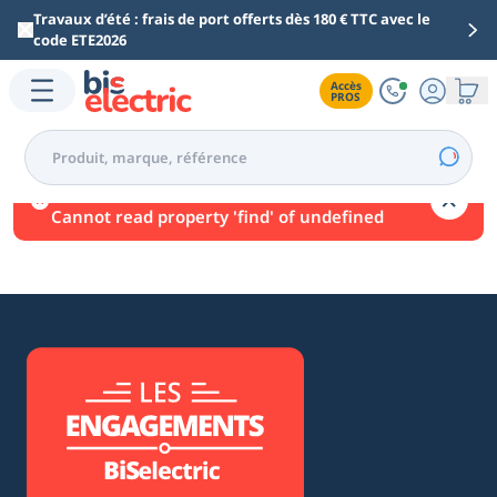
Aller au contenu principal
Travaux d’été : frais de port offerts dès 180 € TTC avec le
code ETE2026
Accès

PROS
Une erreur est survenue.
Cannot read property 'find' of undefined