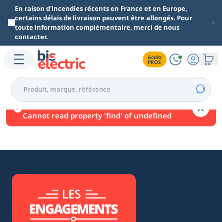
Aller au contenu principal
En raison d'incendies récents en France et en Europe,
certains délais de livraison peuvent être allongés. Pour
toute information complémentaire, merci de nous
contacter.
Accès

PROS
Une erreur est survenue.
Cannot read property 'find' of undefined