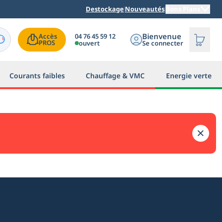
Destockage
Nouveautés
Bons Plans
Bienvenue
04 76 45 59 12
Accès

PROS
ouvert
Se connecter
Courants faibles
Chauffage & VMC
Energie verte