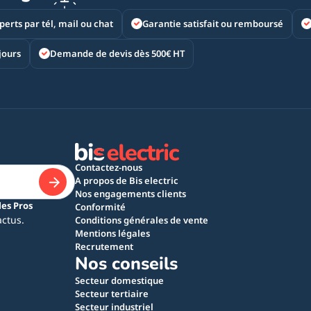
perts par tél, mail ou chat
Garantie satisfait ou remboursé
jours
Demande de devis dès 500€ HT
Contactez-nous
A propos de Bis electric
Nos engagements clients
les Pros
Conformité
actus.
Conditions générales de vente
Mentions légales
Recrutement
Nos conseils
Secteur domestique
Secteur tertiaire
Secteur industriel