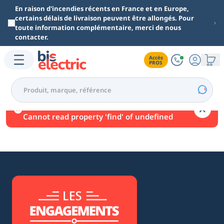
Aller au contenu principal
En raison d'incendies récents en France et en Europe,
certains délais de livraison peuvent être allongés. Pour
toute information complémentaire, merci de nous
contacter.
Accès

PROS
Une erreur est survenue.
Cannot read property 'find' of undefined