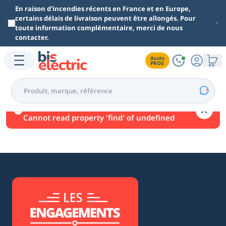
Aller au contenu principal
En raison d'incendies récents en France et en Europe,
certains délais de livraison peuvent être allongés. Pour
toute information complémentaire, merci de nous
contacter.
Accès

PROS
Une erreur est survenue.
Cannot read property 'find' of undefined