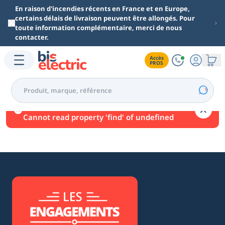
Aller au contenu principal
En raison d'incendies récents en France et en Europe,
certains délais de livraison peuvent être allongés. Pour
toute information complémentaire, merci de nous
contacter.
Accès

PROS
Une erreur est survenue.
Cannot read property 'find' of undefined