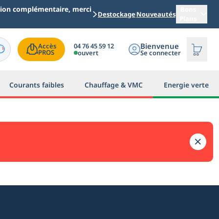
ation complémentaire, merci
Bons
Destockage
Nouveautés
Plans
Bienvenue
04 76 45 59 12
Accès

PROS
ouvert
Se connecter
Courants faibles
Chauffage & VMC
Energie verte