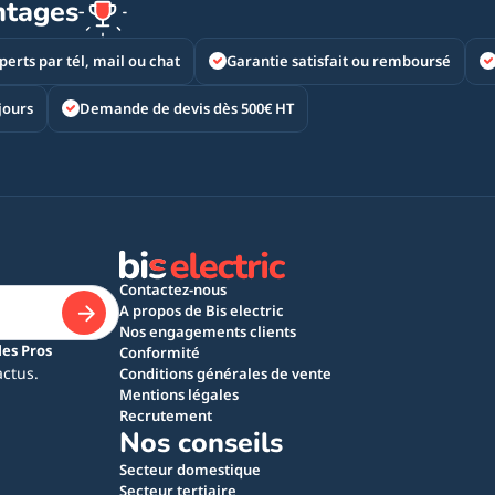
ntages
perts par tél, mail ou chat
Garantie satisfait ou remboursé
jours
Demande de devis dès 500€ HT
Contactez-nous
A propos de Bis electric
Nos engagements clients
les Pros
Conformité
actus.
Conditions générales de vente
Mentions légales
Recrutement
Nos conseils
Secteur domestique
Secteur tertiaire