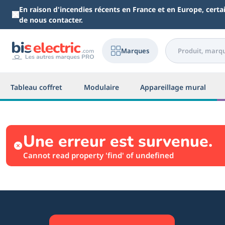
Aller au contenu principal
En raison d'incendies récents en France et en Europe, cert
de nous contacter.
Marques
Tableau coffret
Modulaire
Appareillage mural
Une erreur est survenue.
Cannot read property 'find' of undefined