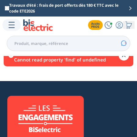
Aller au contenu principal
Travaux d’été : frais de port offerts dès 180 € TTC avec le
code ETE2026
Accès

PROS
Une erreur est survenue.
Cannot read property 'find' of undefined