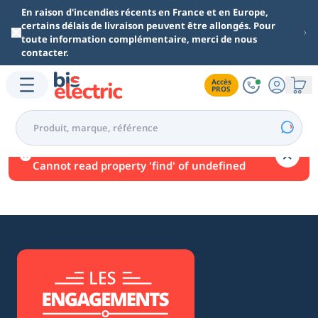
Aller au contenu principal
En raison d'incendies récents en France et en Europe,
certains délais de livraison peuvent être allongés. Pour
toute information complémentaire, merci de nous
contacter.
Accès

PROS
Une erreur est survenue.
Cannot read property 'find' of undefined