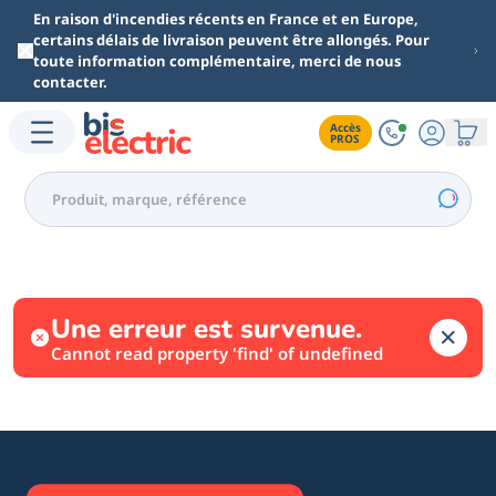
Aller au contenu principal
En raison d'incendies récents en France et en Europe,
certains délais de livraison peuvent être allongés. Pour
toute information complémentaire, merci de nous
contacter.
Accès

PROS
Une erreur est survenue.
Cannot read property 'find' of undefined