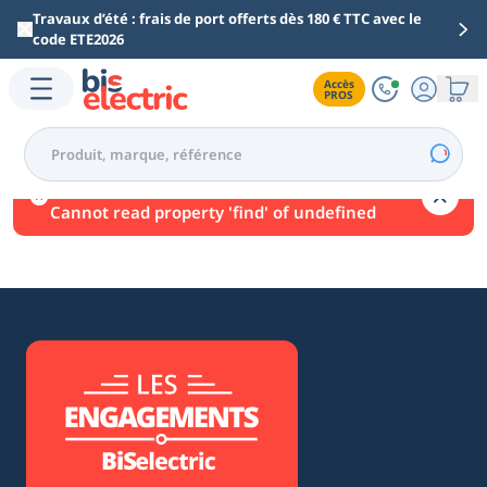
Aller au contenu principal
Travaux d’été : frais de port offerts dès 180 € TTC avec le
code ETE2026
Accès

PROS
Une erreur est survenue.
Cannot read property 'find' of undefined