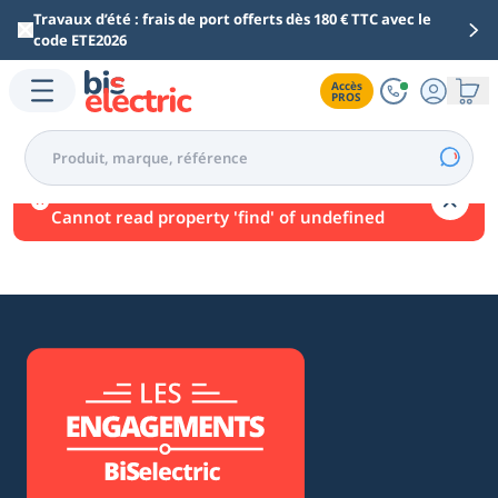
Aller au contenu principal
Travaux d’été : frais de port offerts dès 180 € TTC avec le
code ETE2026
Accès

PROS
Une erreur est survenue.
Cannot read property 'find' of undefined