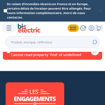
Aller au contenu principal
En raison d'incendies récents en France et en Europe,
certains délais de livraison peuvent être allongés. Pour
toute information complémentaire, merci de nous
contacter.
Accès

PROS
Une erreur est survenue.
Cannot read property 'find' of undefined