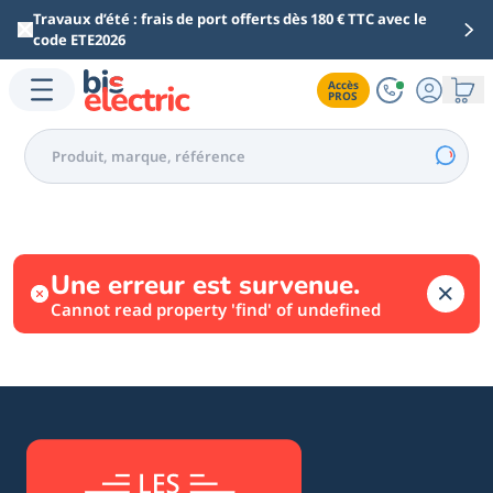
Aller au contenu principal
Travaux d’été : frais de port offerts dès 180 € TTC avec le
code ETE2026
Accès

PROS
Une erreur est survenue.
Cannot read property 'find' of undefined