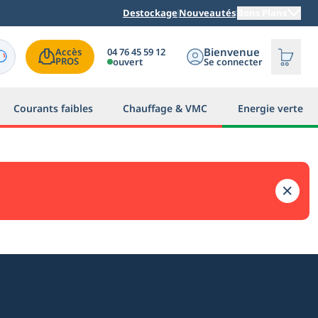
Destockage
Nouveautés
Bons Plans
Bienvenue
04 76 45 59 12
Accès

PROS
ouvert
Se connecter
Courants faibles
Chauffage & VMC
Energie verte