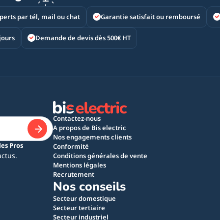
perts par tél, mail ou chat
Garantie satisfait ou remboursé
jours
Demande de devis dès 500€ HT
Contactez-nous
A propos de Bis electric
Nos engagements clients
les Pros
Conformité
actus.
Conditions générales de vente
Mentions légales
Recrutement
Nos conseils
Secteur domestique
Secteur tertiaire
Secteur industriel