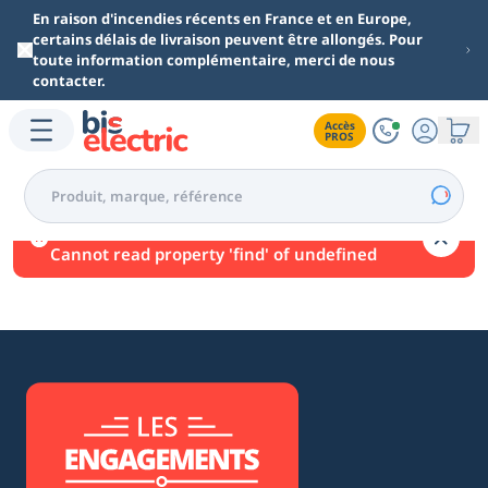
Aller au contenu principal
En raison d'incendies récents en France et en Europe,
certains délais de livraison peuvent être allongés. Pour
toute information complémentaire, merci de nous
contacter.
Accès

PROS
Une erreur est survenue.
Cannot read property 'find' of undefined