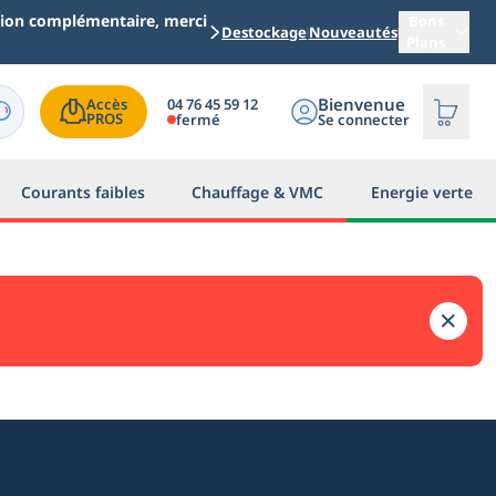
ation complémentaire, merci
Bons
Destockage
Nouveautés
Plans
Bienvenue
04 76 45 59 12
Accès

PROS
fermé
Se connecter
Courants faibles
Chauffage & VMC
Energie verte