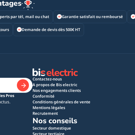
ntages
perts par tél, mail ou chat
Garantie satisfait ou remboursé
jours
Demande de devis dès 500€ HT
Contactez-nous
A propos de Bis electric
Nos engagements clients
les Pros
Conformité
actus.
Conditions générales de vente
Mentions légales
Recrutement
Nos conseils
Secteur domestique
Secteur tertiaire