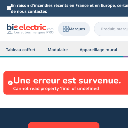
Aller au contenu principal
En raison d'incendies récents en France et en Europe, cert
de nous contacter.
Marques
Tableau coffret
Modulaire
Appareillage mural
Une erreur est survenue.
Cannot read property 'find' of undefined